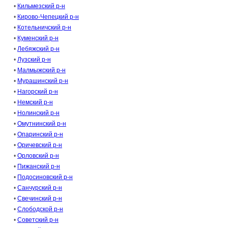
•
Кильмезский р-н
•
Кирово-Чепецкий р-н
•
Котельничский р-н
•
Куменский р-н
•
Лебяжский р-н
•
Лузский р-н
•
Малмыжский р-н
•
Мурашинский р-н
•
Нагорский р-н
•
Немский р-н
•
Нолинский р-н
•
Омутнинский р-н
•
Опаринский р-н
•
Оричевский р-н
•
Орловский р-н
•
Пижанский р-н
•
Подосиновский р-н
•
Санчурский р-н
•
Свечинский р-н
•
Слободской р-н
•
Советский р-н