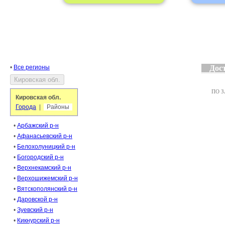
•
Все регионы
Дост
ПО З
Кировская обл.
Города
|
Районы
•
Арбажский р-н
•
Афанасьевский р-н
•
Белохолуницкий р-н
•
Богородский р-н
•
Верхнекамский р-н
•
Верхошижемский р-н
•
Вятскополянский р-н
•
Даровской р-н
•
Зуевский р-н
•
Кикнурский р-н