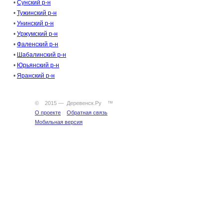
•
Сунский р-н
•
Тужинский р-н
•
Унинский р-н
•
Уржумский р-н
•
Фаленский р-н
•
Шабалинский р-н
•
Юрьянский р-н
•
Яранский р-н
© 2015 — Деревенск.Ру ™
О проекте
Обратная связь
Мобильная версия