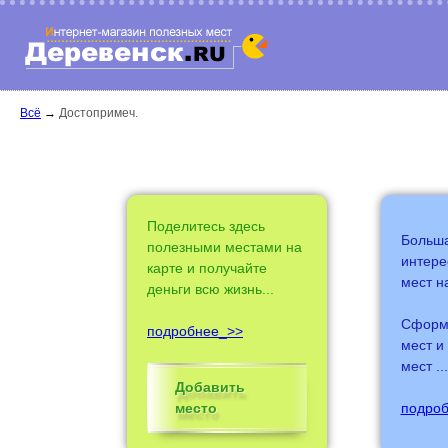
Всё
→
Достопримеч.
Поделитесь здесь
Больша
полезными местами на
интере
карте и получайте
мест на
деньги всю жизнь...
Сформи
подробнее_>>
мест и
мест ...
Добавить
место
подро